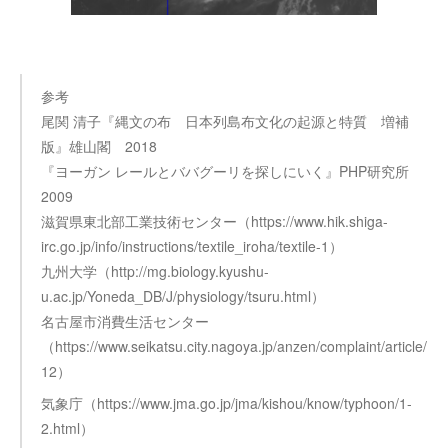
参考
尾関 清子『縄文の布 日本列島布文化の起源と特質 増補
版』雄山閣 2018
『ヨーガン レールとババグーリを探しにいく』PHP研究所
2009
滋賀県東北部工業技術センター（https://www.hik.shiga-
irc.go.jp/info/instructions/textile_iroha/textile-1）
九州大学（http://mg.biology.kyushu-
u.ac.jp/Yoneda_DB/J/physiology/tsuru.html）
名古屋市消費生活センター
（https://www.seikatsu.city.nagoya.jp/anzen/complaint/article/
12）
気象庁（https://www.jma.go.jp/jma/kishou/know/typhoon/1-
2.html）