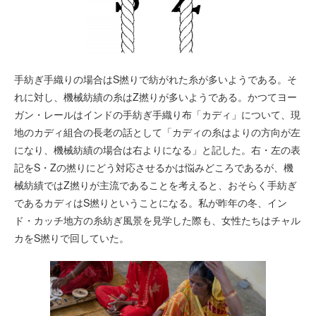
手紡ぎ手織りの場合はS撚りで紡がれた糸が多いようである。そ
れに対し、機械紡績の糸はZ撚りが多いようである。かつてヨー
ガン・レールはインドの手紡ぎ手織り布「カディ」について、現
地のカディ組合の長老の話として「カディの糸はよりの方向が左
になり、機械紡績の場合は右よりになる」と記した。右・左の表
記をS・Zの撚りにどう対応させるかは悩みどころであるが、機
械紡績ではZ撚りが主流であることを考えると、おそらく手紡ぎ
であるカディはS撚りということになる。私が昨年の冬、イン
ド・カッチ地方の糸紡ぎ風景を見学した際も、女性たちはチャル
カをS撚りで回していた。