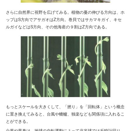
さらに自然界に視野を広げてみる。植物の蔓の伸びる方向は、ホ
ップはS方向でアサガオはZ方向。巻貝ではサカマキガイ、キセ
ルガイなどはS方向、その他海産の９割はZ方向である。
もっとスケールを大きくして、「撚り」を「回転体」という概念
に置き換えてみると、台風や轆轤、独楽なども関係項に入れるこ
とができる。
台風や竜巻は、地球の自転運動によって北半球では反時計回り