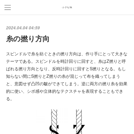
2024.04.04 04:59
糸の撚り方向
スピンドルで糸を紡ぐときの撚り方向は、作り手にとって大きな
テーマである。スピンドルを時計回りに回すと、糸はZ撚りと呼
ばれる撚り方向となり、反時計回りに回すとS撚りとなる。もし
知らない間にS撚りとZ撚りの糸が混じって布を織ってしまう
と、意図せず凸凹の皺ができてしまう。逆に両方の撚り糸を効果
的に使い、シボ感や立体的なテクスチャを表現することもでき
る。