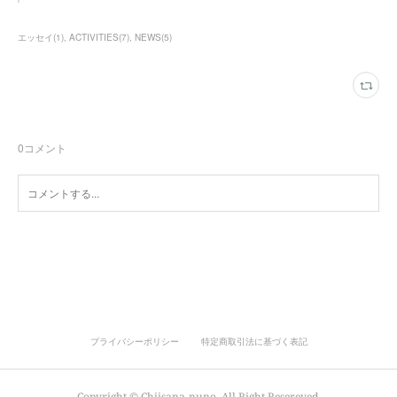
エッセイ
(
1
)
ACTIVITIES
(
7
)
NEWS
(
5
)
0
コメント
プライバシーポリシー
特定商取引法に基づく表記
Copyright ©︎ Chiisana-nuno, All Right Resereved.