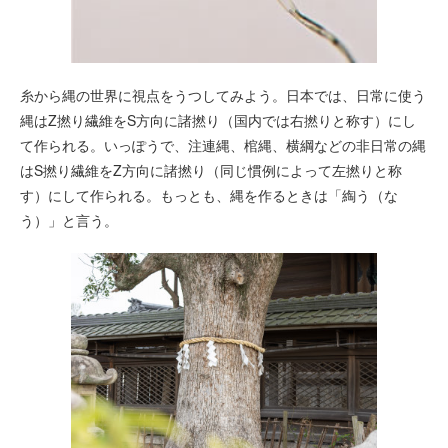
糸から縄の世界に視点をうつしてみよう。日本では、日常に使う
縄はZ撚り繊維をS方向に諸撚り（国内では右撚りと称す）にし
て作られる。いっぽうで、注連縄、棺縄、横綱などの非日常の縄
はS撚り繊維をZ方向に諸撚り（同じ慣例によって左撚りと称
す）にして作られる。もっとも、縄を作るときは「綯う（な
う）」と言う。