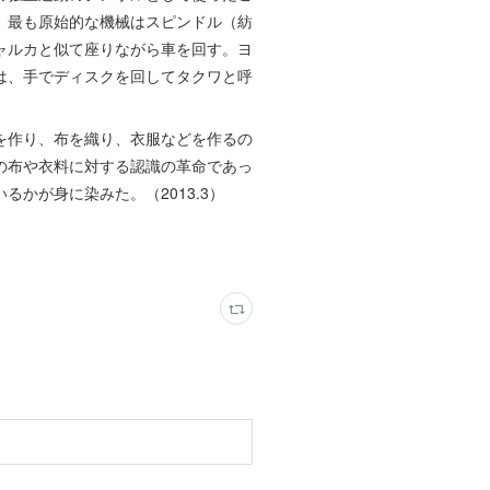
。最も原始的な機械はスピンドル（紡
ャルカと似て座りながら車を回す。ヨ
は、手でディスクを回してタクワと呼
。
を作り、布を織り、衣服などを作るの
の布や衣料に対する認識の革命であっ
かが身に染みた。（2013.3）