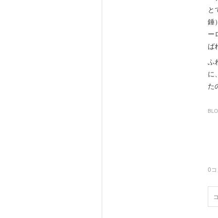
と
錘
ー
ば
ふ
に
た
BL
0
コ