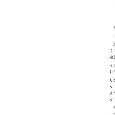
自
そ
原
く
建
そ
れ
し
か
よ
が
そ
「