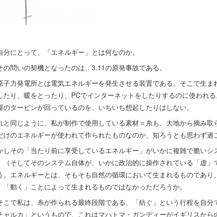
分にとって、「エネルギー」とは何なのか。
の問いの契機となったのは、3.11の原発事故である。
子力発電所とは電気エネルギーを発生させる装置である。そこで生ま
したり、暖をとったり、PCでインターネットをしたりするのに使われ
屋のタービンが回っているのを、いちいち想起したりはしない。
れと同じように、私が制作で使用している素材＝糸も、大地から摘み取
だけのエネルギーが使われて作られたものなのか、知ろうとも思わず過
かしその「当たり前に享受しているエネルギー」がいかに複雑で脆いシ
、（そしてそのシステム自体が、いかに政治的に操作されている「虚」
う。エネルギーとは、そもそも自然の循環において生まれるものであり
、「動く」ことによって生まれるものではなかっただろうか。
こで私は、糸が作られる最終段階である、「紡ぐ」という行程を自分
チャルカ」というもので、これはマハトマ・ガンディーがイギリスから