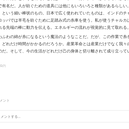
で有名だ。人が紡ぐための道具には他にもいろいろと種類があるらしい
）という細い棒状のもの。日本で広く使われていたものは、インドのチ
ロッパでは羊毛を紡ぐために足踏み式の糸車を使う。私が使うチャルカ
れる先端の棒に動力を伝える。エネルギーの流れが視覚的に見て取れる
わふわの綿が糸になるという魔法のようなことだ。だが、この作業で糸
、どれだけ時間がかかるのだろうか。産業革命とは産業だけでなく我々
のだ。そして、今の生活がどれだけ己の身体と切り離されて成り立っている
OG
(
7
)
メント