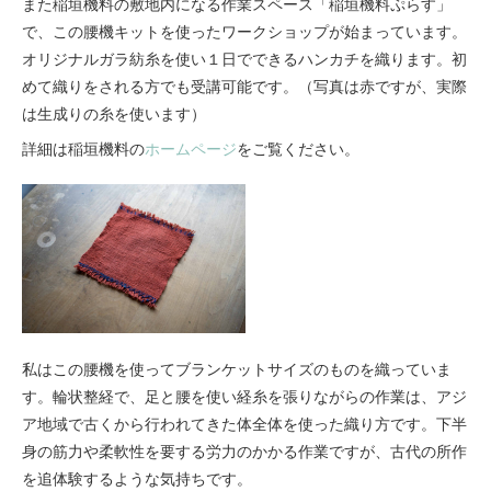
また稲垣機料の敷地内になる作業スペース「稲垣機料ぷらす」
で、この腰機キットを使ったワークショップが始まっています。
オリジナルガラ紡糸を使い１日でできるハンカチを織ります。初
めて織りをされる方でも受講可能です。（写真は赤ですが、実際
は生成りの糸を使います）
詳細は稲垣機料の
ホームページ
をご覧ください。
私はこの腰機を使ってブランケットサイズのものを織っていま
す。輪状整経で、足と腰を使い経糸を張りながらの作業は、アジ
ア地域で古くから行われてきた体全体を使った織り方です。下半
身の筋力や柔軟性を要する労力のかかる作業ですが、古代の所作
を追体験するような気持ちです。