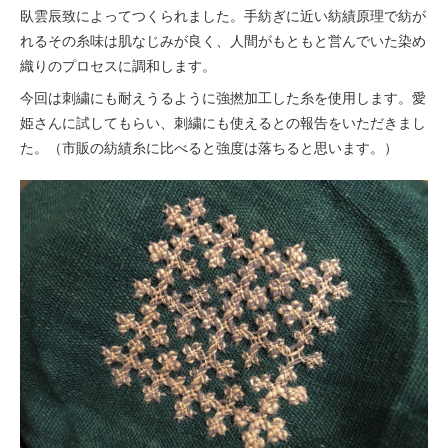
臥雲辰致によってつくられました。手紡ぎに近い紡績原理で紡が
れるその糸味は肌なじみが良く、人間がもともと営んでいた染め
織りのプロセスに調和します。
今回は刺繍にも耐えうるように強撚加工した糸を使用します。愛
姫さんに試してもらい、刺繍にも使えるとの報告をいただきまし
た。（市販の紡績糸に比べると強度は落ちると思います。）