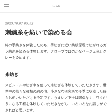
2023.10.07 05:52
刺繍糸を紡いで染める会
綿の手紡ぎを体験したのち、手紡ぎに近い紡績原理で紡がれるガ
ラ紡糸を染める体験します。クローブでほのかなベージュ色とグ
レーを染めます。
糸紡ぎ
スピンドルや紡ぎ車を使って糸紡ぎを体験していただきます。世
界中の様々な種類の綿の他、小さな布研究所で今季に収穫した綿
もお使いいただける予定です。うまい／下手は関係なく、ワタが
糸になる工程を体験していただきながら、いろいろなお話しがで
きればと思います。