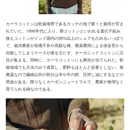
カーラコットンは乾燥地帯であるカッチの地で脈々と栽培が営ま
れていた。1990年代に入り、Btコットンといわれる遺伝子組み
換えコットンがインド国内の90%以上のシェアを占めるいっぽう
で、栽培農家が収穫不良や高額な種、農薬費用による借金苦から
自殺してしまうケースが後を立たず、オーガニックコットンに注
目が集まる。同時に、カーラコットンにも脚光が当てられた。乾
燥地域でも天水のみで成育し、肥料もほとんど必要としない。無
農薬なので繊維以外の部分は羊や牛の餌、圧搾し油にするなどの
用途がある。限りなくカーボンニュートラルで、農家が無理なく
育てられる綿なのである。