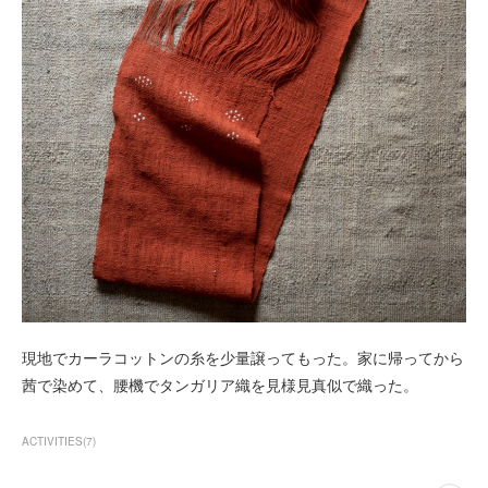
現地でカーラコットンの糸を少量譲ってもった。家に帰ってから
茜で染めて、腰機でタンガリア織を見様見真似で織った。
ACTIVITIES
(
7
)