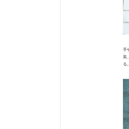
手
装
る