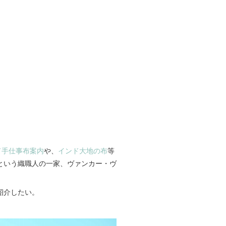
ンド手仕事布案内
や、
インド大地の布
等
という織職人の一家、ヴァンカー・ヴ
紹介したい。