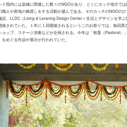
ンド国内には染織に関連した数々のNGOがあり、とくにカッチ地方で
の職人や産地の橋渡しをする活動が盛んである。そのカッチのNGOの
設、LLDC（Living & Leraning Design Center＝生活とデ
開催されていた。１年に１回開催されるというこのお祭りでは、毎回異
ショップ、ステージ演奏などが企画される。今年は「牧畜（Pastoral
）をめぐる作品や展示が行われていた。