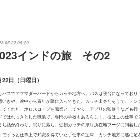
23.05.22 08:29
2023インドの旅 その2
月22日（日曜日）
行バスでアフマダーバードからカッチ地方へ。バスは寝台になっており
思いきや、途中から青年が隣に入ってきた。カッチ出身だそうで、テン
してくれた。ホロスコープを職業としており、アプリの監修？なども行
ドではれっきとした職業で、専門の学校もあるらしく、彼はこの仕事で
うち話が終わり、眠りに落ち、翌朝カッチの県庁所在地ブージに到着し
までずっと仕事上で知識を得ていた手仕事の宝庫、カッチ地方に遂に足