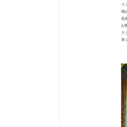
イ
地
合施
が
ク
羊