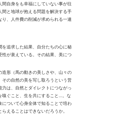
人間自身をも幸福にしていない事が往
人間と地球が抱える問題を解決する手
なり、人件費の削減が求められる一連
潤を追求した結果、自分たちの心に秘
受性が衰えている。その結果、美につ
の造形（馬の動きの美しさや、山々の
。その自然の美を写し取ろうという営
能力は、自然とダイレクトにつながっ
嗅ぐこと、生を共にすること...。な
象について心身全体で知ることで培わ
とらえることはできないだろうか。