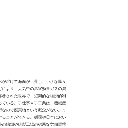
氷が溶けて海面が上昇し、小さな島々
どにより、大気中の温室効果ガスの濃
席巻された世界で、短期的な経済的利
っている。手仕事＝手工業は、機械産
型なので廃棄物という概念がない。ま
することができる。循環や日本におい
外の綿畑や縫製工場の劣悪な労働環境