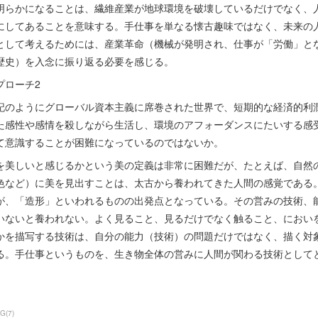
明らかになることは、繊維産業が地球環境を破壊しているだけでなく、
にしてあることを意味する。手仕事を単なる懐古趣味ではなく、未来の
として考えるためには、産業革命（機械が発明され、仕事が「労働」と
歴史）を入念に振り返る必要を感じる。
プローチ2
記のようにグローバル資本主義に席巻された世界で、短期的な経済的利
た感性や感情を殺しながら生活し、環境のアフォーダンスにたいする感
て意識することが困難になっているのではないか。
を美しいと感じるかという美の定義は非常に困難だが、たとえば、自然
色など）に美を見出すことは、太古から養われてきた人間の感覚である
が、「造形」といわれるものの出発点となっている。その営みの技術、
いないと養われない。よく見ること、見るだけでなく触ること、においを
かを描写する技術は、自分の能力（技術）の問題だけではなく、描く対
る。手仕事というものを、生き物全体の営みに人間が関わる技術として
OG
(
7
)