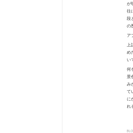
が
往
段
の
ア
上
め
い
何
景
み
て
に
れ
BL