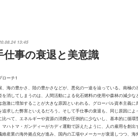
20.08.24 13:45
手仕事の衰退と美意識
プローチ1
候、海の豊かさ、陸の豊かさなどが、悪化の一途を辿っている。南極の
姿を消してしまうのは、人間活動による化石燃料の使用や森林の減少な
は急激に増加することが大きな原因といわれる。グローバル資本主義に
を追求した弊害といえるだろう。そして手仕事の衰退も、同じ原因によ
に比べて、エネルギーや資源の消費が圧倒的に少ないし、基本的に循環
、マハトマ・ガンディーがカディ運動で訴えたように、人の雇用を創出
繊維産業の海外拠点化が進み、国内の工場やメーカーが衰退しつつ、海