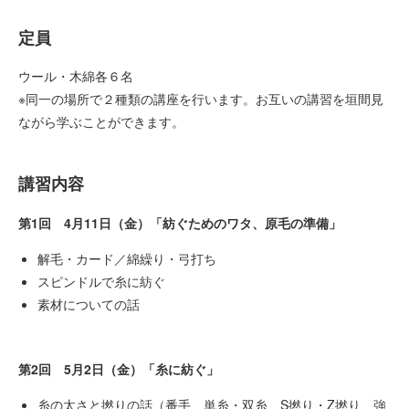
定員
ウール・木綿各６名
※同一の場所で２種類の講座を行います。お互いの講習を垣間見
ながら学ぶことができます。
講習内容
第1回 4月11日（金）「紡ぐためのワタ、原毛の準備」
解毛・カード／綿繰り・弓打ち
スピンドルで糸に紡ぐ
素材についての話
第2回 5月2日（金）「糸に紡ぐ」
糸の太さと撚りの話（番手、単糸・双糸、S撚り・Z撚り、強