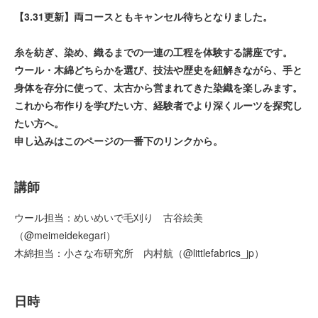
【3.31更新】両コースともキャンセル待ちとなりました。
糸を紡ぎ、染め、織るまでの一連の工程を体験する講座です。
ウール・木綿どちらかを選び、技法や歴史を紐解きながら、手と
身体を存分に使って、太古から営まれてきた染織を楽しみます。
これから布作りを学びたい方、経験者でより深くルーツを探究し
たい方へ。
申し込みはこのページの一番下のリンクから。
講師
ウール担当：めいめいで毛刈り 古谷絵美
（@meimeidekegari）
木綿担当：小さな布研究所 内村航（​@littlefabrics_jp）
日時