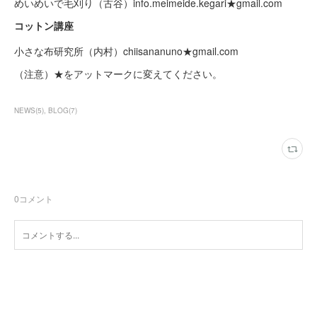
めいめいで毛刈り（古谷）info.meimeide.kegari★gmail.com
コットン講座
小さな布研究所（内村）chiisananuno★gmail.com
（注意）★をアットマークに変えてください。
NEWS
(
5
)
BLOG
(
7
)
0
コメント