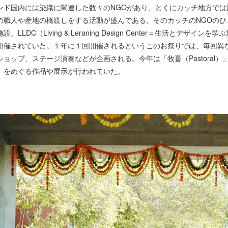
ンド国内には染織に関連した数々のNGOがあり、とくにカッチ地方で
の職人や産地の橋渡しをする活動が盛んである。そのカッチのNGOの
設、LLDC（Living & Leraning Design Center＝生活とデ
開催されていた。１年に１回開催されるというこのお祭りでは、毎回異
ショップ、ステージ演奏などが企画される。今年は「牧畜（Pastoral
）をめぐる作品や展示が行われていた。