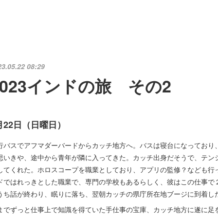
23.05.22 08:29
2023インドの旅 その2
月22日（日曜日）
行バスでアフマダーバードからカッチ地方へ。バスは寝台になっており
思いきや、途中から青年が隣に入ってきた。カッチ出身だそうで、テン
してくれた。ホロスコープを職業としており、アプリの監修？なども行
ドではれっきとした職業で、専門の学校もあるらしく、彼はこの仕事で
うち話が終わり、眠りに落ち、翌朝カッチの県庁所在地ブージに到着し
までずっと仕事上で知識を得ていた手仕事の宝庫、カッチ地方に遂に足