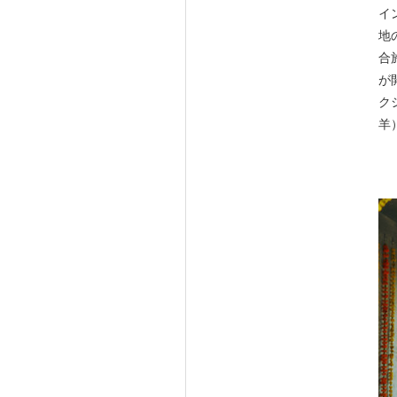
イ
地
合施
が
ク
羊