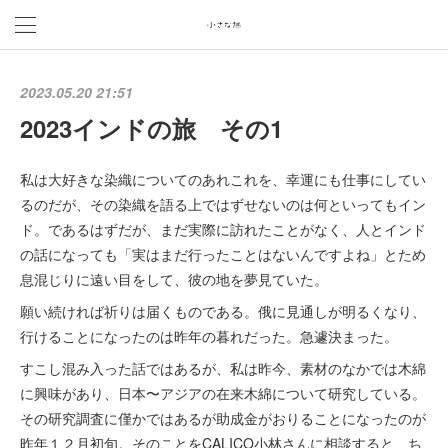
2023.05.20 21:51
2023インドの旅 その1
私は大好きな染織についてのあれこれを、幸運にも仕事にしてい
るのだが、その染織を語る上ではずせないのは何といってもイン
ド。であるはずだが、まだ実際に訪れたことがなく、人とインド
の話になっても「実はまだ行ったことはないんですよね」とため
息混じりに遠い目をして、彼の地を夢見ていた。
願い続ければ祈りは届くものである。俄に見通しが明るくなり、
行けることになったのは昨年の暮れだった。急遽決まった。
すこし混み入った話ではあるが、私は昨今、素材のなかでは木綿
に興味があり、日本〜アジアの在来木綿について研究している。
その研究調査に僅かではあるが助成金がおりることになったのが
昨年１２月初旬。そのことをCALICO小林さんに相談すると、ち