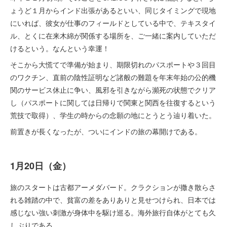
ょうど１月からインド出張があるといい、同じタイミングで現地
にいれば、彼女が仕事のフィールドとしている中で、テキスタイ
ル、とくに在来木綿が関係する場所を、ご一緒に案内していただ
けるという。なんという幸運！
そこから大慌てで準備が始まり、期限切れのパスポートや３回目
のワクチン、直前の陰性証明など諸般の難題を年末年始の公的機
関のサービス休止に争い、風邪を引きながら瀕死の状態でクリア
し（パスポートに関しては日帰りで関東と関西を往復するという
荒技で取得）、学生の時からの念願の地にとうとう辿り着いた。
前置きが長くなったが、ついにインドの旅の幕開けである。
1月20日（金）
旅のスタートは古都アーメダバード。クラクションが撒き散らさ
れる雑踏の中で、貧富の差をありありと見せつけられ、日本では
感じない強い刺激が身体中を駆け巡る。海外旅行自体がとても久
しぶりである。