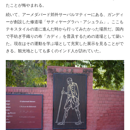
たことが悔やまれる。
続いて、アーメダバード郊外サーバルマティーにある、ガンディ
ーが創設した修道場「サティヤーグラハ・アシュラム」。ここも
テキスタイルの道に進んだ時から行ってみたかった場所だ。国内
で手紡ぎ手織りの布「カディ」を普及するための道場として築い
た。現在はその運動を学ぶ場として充実した展示を見ることがで
きる。観光地としても多くのインド人が訪れていた。