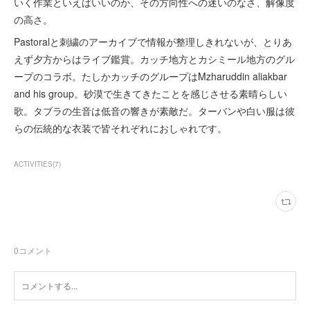
いく作業といえばいいのか、その方向性への迷いのなさ、解像度
の高さ。
Pastoralと刺繍のアーカイブで情報が整理しきれないが、とりあ
えず夕方からはライブ鑑賞。カッチ地方とカシミール地方のグル
ープのコラボ。たしかカッチのグループはMzharuddin aliakbar
and his group。砂漠で生きてきたことを感じさせる素晴らしい
歌。タブラの生音は低音の響きが素敵だ。ターバンや白い服は彼
らの伝統的な衣装で皆それぞれにおしゃれです。
ACTIVITIES
(
7
)
0
コメント